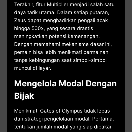
Terakhir, fitur Multiplier menjadi salah satu
daya tarik utama. Dalam setiap putaran,
Zeus dapat menghadirkan pengali acak
hingga 500x, yang secara drastis
meningkatkan potensi kemenangan.
Dengan memahami mekanisme dasar ini,
pemain bisa lebih menikmati permainan
tanpa kebingungan saat simbol-simbol
muncul di layar.
Mengelola Modal Dengan
Bijak
Menikmati Gates of Olympus tidak lepas
dari strategi pengelolaan modal. Pertama,
tentukan jumlah modal yang siap dipakai