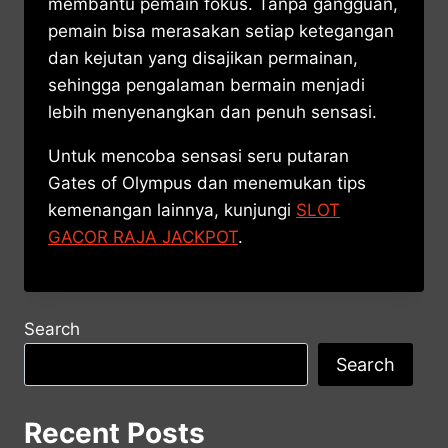
membantu pemain fokus. Tanpa gangguan,
pemain bisa merasakan setiap ketegangan
dan kejutan yang disajikan permainan,
sehingga pengalaman bermain menjadi
lebih menyenangkan dan penuh sensasi.
Untuk mencoba sensasi seru putaran
Gates of Olympus dan menemukan tips
kemenangan lainnya, kunjungi
SLOT
GACOR RAJA JACKPOT
.
Search
Search
Recent Posts