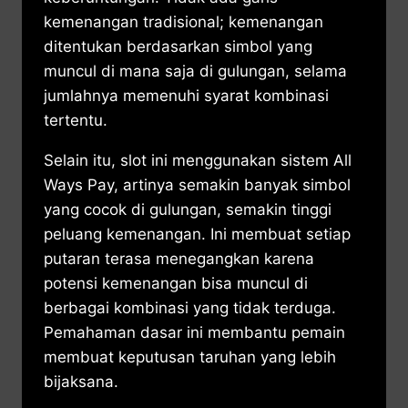
kemenangan tradisional; kemenangan
ditentukan berdasarkan simbol yang
muncul di mana saja di gulungan, selama
jumlahnya memenuhi syarat kombinasi
tertentu.
Selain itu, slot ini menggunakan sistem All
Ways Pay, artinya semakin banyak simbol
yang cocok di gulungan, semakin tinggi
peluang kemenangan. Ini membuat setiap
putaran terasa menegangkan karena
potensi kemenangan bisa muncul di
berbagai kombinasi yang tidak terduga.
Pemahaman dasar ini membantu pemain
membuat keputusan taruhan yang lebih
bijaksana.