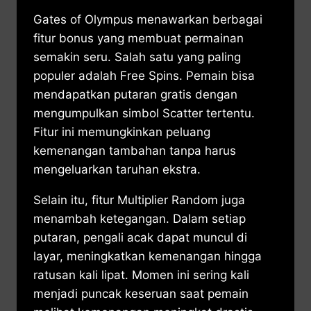
Gates of Olympus menawarkan berbagai
fitur bonus yang membuat permainan
semakin seru. Salah satu yang paling
populer adalah Free Spins. Pemain bisa
mendapatkan putaran gratis dengan
mengumpulkan simbol Scatter tertentu.
Fitur ini memungkinkan peluang
kemenangan tambahan tanpa harus
mengeluarkan taruhan ekstra.
Selain itu, fitur Multiplier Random juga
menambah ketegangan. Dalam setiap
putaran, pengali acak dapat muncul di
layar, meningkatkan kemenangan hingga
ratusan kali lipat. Momen ini sering kali
menjadi puncak keseruan saat pemain