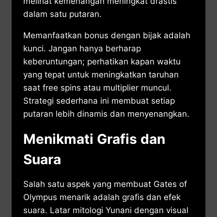
melihat kemenangan meningkat drastis
dalam satu putaran.
Memanfaatkan bonus dengan bijak adalah
kunci. Jangan hanya berharap
keberuntungan; perhatikan kapan waktu
yang tepat untuk meningkatkan taruhan
saat free spins atau multiplier muncul.
Strategi sederhana ini membuat setiap
putaran lebih dinamis dan menyenangkan.
Menikmati Grafis dan
Suara
Salah satu aspek yang membuat Gates of
Olympus menarik adalah grafis dan efek
suara. Latar mitologi Yunani dengan visual