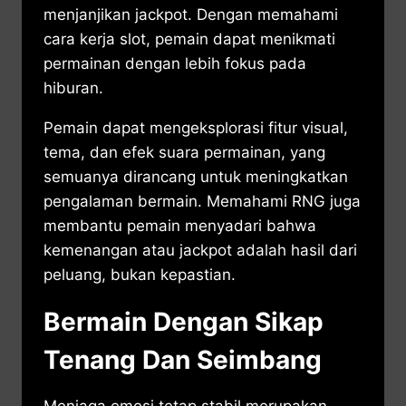
menjanjikan jackpot. Dengan memahami
cara kerja slot, pemain dapat menikmati
permainan dengan lebih fokus pada
hiburan.
Pemain dapat mengeksplorasi fitur visual,
tema, dan efek suara permainan, yang
semuanya dirancang untuk meningkatkan
pengalaman bermain. Memahami RNG juga
membantu pemain menyadari bahwa
kemenangan atau jackpot adalah hasil dari
peluang, bukan kepastian.
Bermain Dengan Sikap
Tenang Dan Seimbang