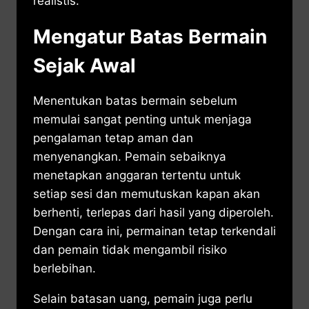
realistis.
Mengatur Batas Bermain
Sejak Awal
Menentukan batas bermain sebelum
memulai sangat penting untuk menjaga
pengalaman tetap aman dan
menyenangkan. Pemain sebaiknya
menetapkan anggaran tertentu untuk
setiap sesi dan memutuskan kapan akan
berhenti, terlepas dari hasil yang diperoleh.
Dengan cara ini, permainan tetap terkendali
dan pemain tidak mengambil risiko
berlebihan.
Selain batasan uang, pemain juga perlu