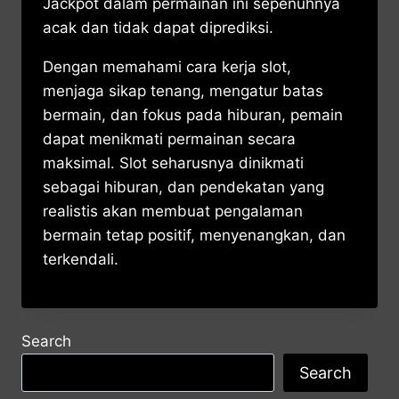
Jackpot dalam permainan ini sepenuhnya
acak dan tidak dapat diprediksi.
Dengan memahami cara kerja slot,
menjaga sikap tenang, mengatur batas
bermain, dan fokus pada hiburan, pemain
dapat menikmati permainan secara
maksimal. Slot seharusnya dinikmati
sebagai hiburan, dan pendekatan yang
realistis akan membuat pengalaman
bermain tetap positif, menyenangkan, dan
terkendali.
Search
Search