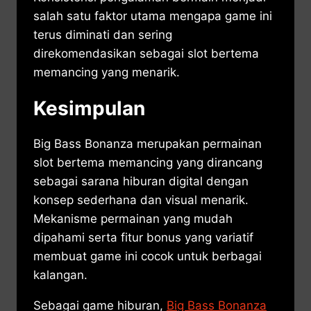
salah satu faktor utama mengapa game ini
terus diminati dan sering
direkomendasikan sebagai slot bertema
memancing yang menarik.
Kesimpulan
Big Bass Bonanza merupakan permainan
slot bertema memancing yang dirancang
sebagai sarana hiburan digital dengan
konsep sederhana dan visual menarik.
Mekanisme permainan yang mudah
dipahami serta fitur bonus yang variatif
membuat game ini cocok untuk berbagai
kalangan.
Sebagai game hiburan,
Big Bass Bonanza