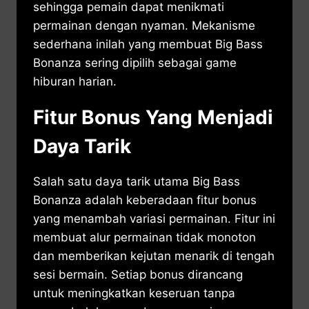
sehingga pemain dapat menikmati
permainan dengan nyaman. Mekanisme
sederhana inilah yang membuat Big Bass
Bonanza sering dipilih sebagai game
hiburan harian.
Fitur Bonus Yang Menjadi
Daya Tarik
Salah satu daya tarik utama Big Bass
Bonanza adalah keberadaan fitur bonus
yang menambah variasi permainan. Fitur ini
membuat alur permainan tidak monoton
dan memberikan kejutan menarik di tengah
sesi bermain. Setiap bonus dirancang
untuk meningkatkan keseruan tanpa