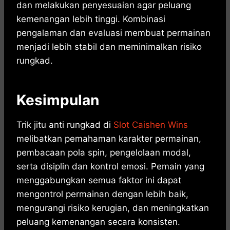
dan melakukan penyesuaian agar peluang
kemenangan lebih tinggi. Kombinasi
pengalaman dan evaluasi membuat permainan
menjadi lebih stabil dan meminimalkan risiko
rungkad.
Kesimpulan
Trik jitu anti rungkad di
Slot Caishen Wins
melibatkan pemahaman karakter permainan,
pembacaan pola spin, pengelolaan modal,
serta disiplin dan kontrol emosi. Pemain yang
menggabungkan semua faktor ini dapat
mengontrol permainan dengan lebih baik,
mengurangi risiko kerugian, dan meningkatkan
peluang kemenangan secara konsisten.