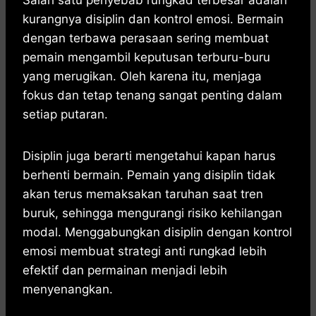
Salah satu penyebab rungkad terbesar adalah
kurangnya disiplin dan kontrol emosi. Bermain
dengan terbawa perasaan sering membuat
pemain mengambil keputusan terburu-buru
yang merugikan. Oleh karena itu, menjaga
fokus dan tetap tenang sangat penting dalam
setiap putaran.
Disiplin juga berarti mengetahui kapan harus
berhenti bermain. Pemain yang disiplin tidak
akan terus memaksakan taruhan saat tren
buruk, sehingga mengurangi risiko kehilangan
modal. Menggabungkan disiplin dengan kontrol
emosi membuat strategi anti rungkad lebih
efektif dan permainan menjadi lebih
menyenangkan.