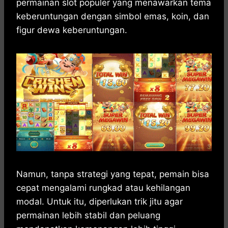
permainan slot populer yang menawarkan tema
b
s
e
g
e
e
keberuntungan dengan simbol emas, koin, dan
o
A
r
n
figur dewa keberuntungan.
o
p
a
g
k
p
m
e
r
Namun, tanpa strategi yang tepat, pemain bisa
cepat mengalami rungkad atau kehilangan
modal. Untuk itu, diperlukan trik jitu agar
permainan lebih stabil dan peluang