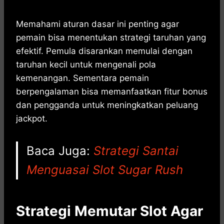
Memahami aturan dasar ini penting agar
pemain bisa menentukan strategi taruhan yang
efektif. Pemula disarankan memulai dengan
taruhan kecil untuk mengenali pola
kemenangan. Sementara pemain
berpengalaman bisa memanfaatkan fitur bonus
dan pengganda untuk meningkatkan peluang
jackpot.
Baca Juga:
Strategi Santai
Menguasai Slot Sugar Rush
Strategi Memutar Slot Agar