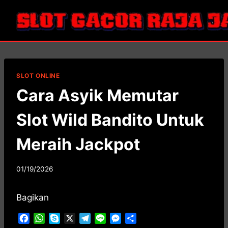
Skip
to
content
SLOT ONLINE
Cara Asyik Memutar
Slot Wild Bandito Untuk
Meraih Jackpot
01/19/2026
Bagikan
F
W
S
X
T
L
M
S