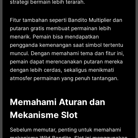
strategi bermain lebih terarah.
Fitur tambahan seperti Bandito Multiplier dan
putaran gratis membuat permainan lebih
menarik. Pemain bisa mendapatkan
pengganda kemenangan saat simbol tertentu
muncul. Dengan memahami tema dan fitur ini,
pemain dapat merencanakan putaran mereka
dengan lebih cerdas, sekaligus menikmati
atmosfer permainan yang penuh tantangan.
Memahami Aturan dan
Mekanisme Slot
Sebelum memutar, penting untuk memahami