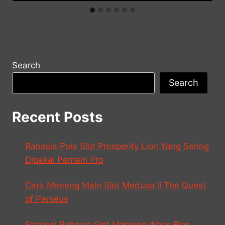
Search
Search
Recent Posts
Rahasia Pola Slot Prosperity Lion Yang Sering
Dipakai Pemain Pro
Cara Menang Main Slot Medusa ll The Quest
of Perseus
Strategi Rahasia Slot Mahjong Ways Biar