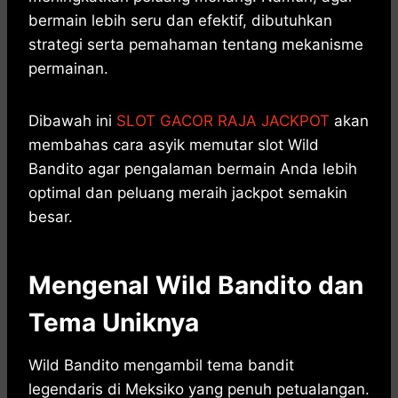
bermain lebih seru dan efektif, dibutuhkan
strategi serta pemahaman tentang mekanisme
permainan.
Dibawah ini
SLOT GACOR RAJA JACKPOT
akan
membahas cara asyik memutar slot Wild
Bandito agar pengalaman bermain Anda lebih
optimal dan peluang meraih jackpot semakin
besar.
Mengenal Wild Bandito dan
Tema Uniknya
Wild Bandito mengambil tema bandit
legendaris di Meksiko yang penuh petualangan.