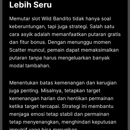
Lebih Seru
Memutar slot Wild Bandito tidak hanya soal
keberuntungan, tapi juga strategi. Salah satu
cara asyik adalah memanfaatkan putaran gratis
dan fitur bonus. Dengan menunggu momen
Scatter muncul, pemain dapat memaksimalkan
putaran tanpa harus mengeluarkan banyak
modal tambahan.
Menentukan batas kemenangan dan kerugian
juga penting. Misalnya, tetapkan target
kemenangan harian dan hentikan permainan
ketika target tercapai. Strategi ini membantu
menjaga emosi tetap stabil dan permainan
tetap menyenangkan, menghindari keputusan
impulsif yang bisa merugikan.