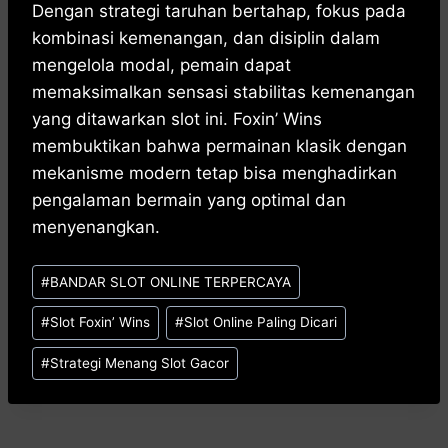
Dengan strategi taruhan bertahap, fokus pada
kombinasi kemenangan, dan disiplin dalam
mengelola modal, pemain dapat
memaksimalkan sensasi stabilitas kemenangan
yang ditawarkan slot ini. Foxin’ Wins
membuktikan bahwa permainan klasik dengan
mekanisme modern tetap bisa menghadirkan
pengalaman bermain yang optimal dan
menyenangkan.
Post
#
BANDAR SLOT ONLINE TERPERCAYA
Tags:
#
Slot Foxin’ Wins
#
Slot Online Paling Dicari
#
Strategi Menang Slot Gacor