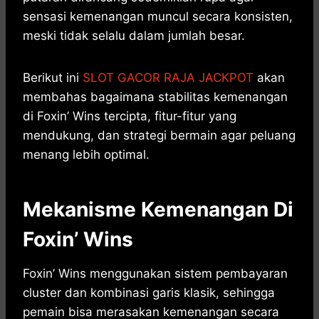
sensasi kemenangan muncul secara konsisten,
meski tidak selalu dalam jumlah besar.
Berikut ini
SLOT GACOR RAJA JACKPOT
akan
membahas bagaimana stabilitas kemenangan
di Foxin’ Wins tercipta, fitur-fitur yang
mendukung, dan strategi bermain agar peluang
menang lebih optimal.
Mekanisme Kemenangan Di
Foxin’ Wins
Foxin’ Wins menggunakan sistem pembayaran
cluster dan kombinasi garis klasik, sehingga
pemain bisa merasakan kemenangan secara