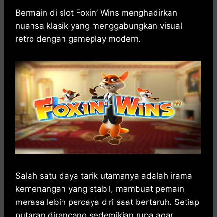
a
h
k
e
i
e
h
c
a
y
l
n
s
a
Bermain di slot Foxin’ Wins menghadirkan
e
t
p
e
e
s
r
nuansa klasik yang menggabungkan visual
b
s
e
g
e
e
retro dengan gameplay modern.
o
A
r
n
o
p
a
g
k
p
m
e
r
Salah satu daya tarik utamanya adalah irama
kemenangan yang stabil, membuat pemain
merasa lebih percaya diri saat bertaruh. Setiap
putaran dirancang sedemikian rupa agar