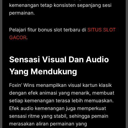
kemenangan tetap konsisten sepanjang sesi
permainan.
Pelajari fitur bonus slot terbaru di
SITUS SLOT
GACOR
.
Sensasi Visual Dan Audio
Yang Mendukung
Foxin’ Wins menampilkan visual kartun klasik
dengan efek animasi yang menarik, membuat
setiap kemenangan terasa lebih memuaskan.
Efek audio kemenangan juga memperkuat
sensasi ritme yang stabil, sehingga pemain
merasakan aliran permainan yang