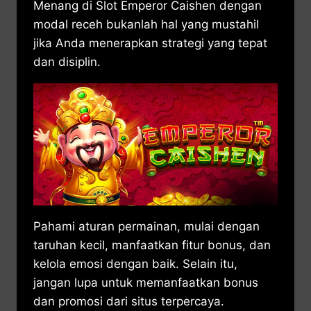
Menang di Slot Emperor Caishen dengan
modal receh bukanlah hal yang mustahil
jika Anda menerapkan strategi yang tepat
dan disiplin.
Pahami aturan permainan, mulai dengan
taruhan kecil, manfaatkan fitur bonus, dan
kelola emosi dengan baik. Selain itu,
jangan lupa untuk memanfaatkan bonus
dan promosi dari situs terpercaya.