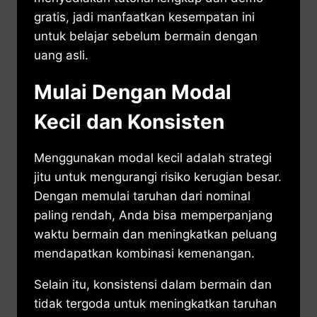
gratis, jadi manfaatkan kesempatan ini
untuk belajar sebelum bermain dengan
uang asli.
Mulai Dengan Modal
Kecil dan Konsisten
Menggunakan modal kecil adalah strategi
jitu untuk mengurangi risiko kerugian besar.
Dengan memulai taruhan dari nominal
paling rendah, Anda bisa memperpanjang
waktu bermain dan meningkatkan peluang
mendapatkan kombinasi kemenangan.
Selain itu, konsistensi dalam bermain dan
tidak tergoda untuk meningkatkan taruhan