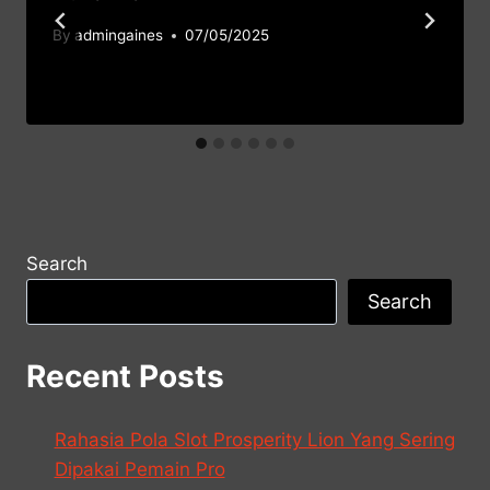
By
admingaines
07/05/2025
Search
Search
Recent Posts
Rahasia Pola Slot Prosperity Lion Yang Sering
Dipakai Pemain Pro