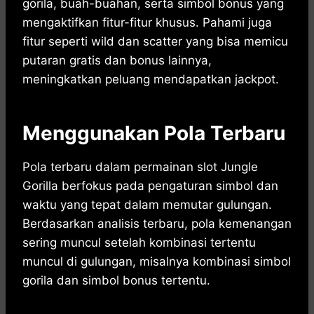
gorila, buah-buahan, serta simbol bonus yang
mengaktifkan fitur-fitur khusus. Pahami juga
fitur seperti wild dan scatter yang bisa memicu
putaran gratis dan bonus lainnya,
meningkatkan peluang mendapatkan jackpot.
Menggunakan Pola Terbaru
Pola terbaru dalam permainan slot Jungle
Gorilla berfokus pada pengaturan simbol dan
waktu yang tepat dalam memutar gulungan.
Berdasarkan analisis terbaru, pola kemenangan
sering muncul setelah kombinasi tertentu
muncul di gulungan, misalnya kombinasi simbol
gorila dan simbol bonus tertentu.