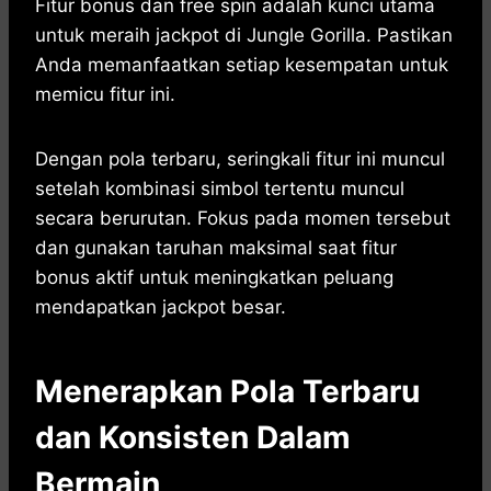
Fitur bonus dan free spin adalah kunci utama
untuk meraih jackpot di Jungle Gorilla. Pastikan
Anda memanfaatkan setiap kesempatan untuk
memicu fitur ini.
Dengan pola terbaru, seringkali fitur ini muncul
setelah kombinasi simbol tertentu muncul
secara berurutan. Fokus pada momen tersebut
dan gunakan taruhan maksimal saat fitur
bonus aktif untuk meningkatkan peluang
mendapatkan jackpot besar.
Menerapkan Pola Terbaru
dan Konsisten Dalam
Bermain